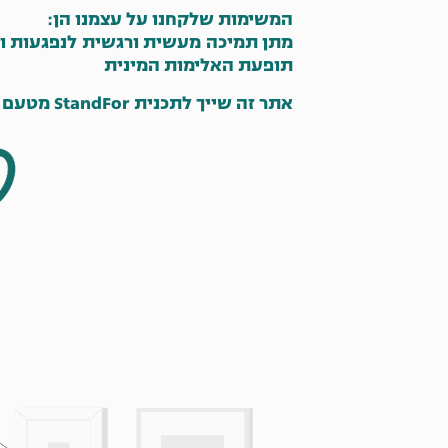
המשימות שלקחנו על עצמנו הן:
מתן תמיכה מעשית ורגשית לנפגעות ול
תופעת האלימות המינית
אתר זה שייך לתכנית StandFor מטעם מרכזי סיוע – השרון והשפלה ונותן מענה לארגונים היושבים באזורים אלו.