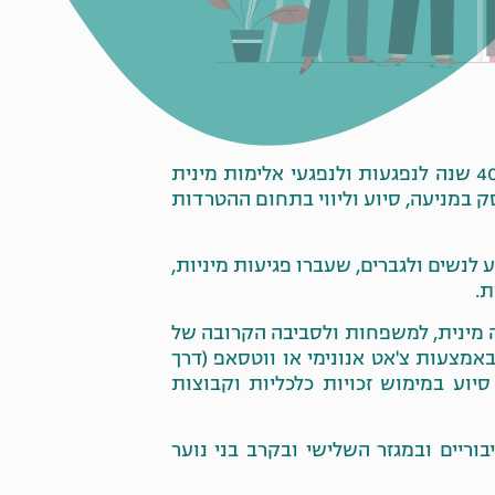
מרכזי הסיוע לנפגעות ולנפגעי תקיפה מינית הינם מוסדות ללא מטרת רווח, הנותנים מענה קרוב ל-40 שנה לנפגעות ולנפגעי אלימות מינית
, העוסק במניעה, סיוע וליווי בתחום ההטרדות
 לנשים ולגברים, שעברו פגיעות מיניות,
ת.
י תקיפה מינית, למשפחות ולסביבה הקרובה של
באמצעות צ'אט אנונימי או ווטסאפ (דרך
, סיוע במימוש זכויות כלכליות וקבוצות
וריים ובמגזר השלישי ובקרב בני נוער