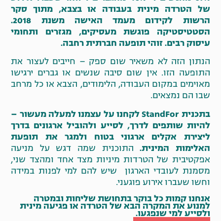
של הטרדה מינית בעבודה או בצבא, מתוך סקר
הרשות לקידום מעמד האישה משנת 2018.
הסטטיסטיקה פוגשת מעסיקים, מגזרים ותחומי
עיסוק רבים. זוהי תופעה חברתית רחבה.
הנתון הזה לא משאיר שום ספק – חייבים לעצור את
התופעה הזו. אין שום סיבה שנשים או גברים ירגישו
מאוימים במקום העבודה, הלימודים, הצבא או כל מרחב
שבו הם נמצאים.
בתכנית StandFor לקחנו על עצמנו למעלה מעשור –
להיות שותפים לדרך, לסייע ולהוביל ארגונים בדרך
ליצירת אקלים ארגוני בטוח ולמגר את תופעת
האלימות המינית.
התוכנית שמה דגש על מניעה
אפקטיבית של הטרדות מיניות מצד אחד ומהצד שני,
מסמנת לעובדי הארגון שיש להם למי לפנות במידה
וחשו שעברו אירוע פוגעני.
אנחנו קמות כל בוקר בתחושת שליחות ובמטרה
למנוע את המקרה הבא של הטרדה או פגיעה מינית
ולסייע למי שנפגעו.