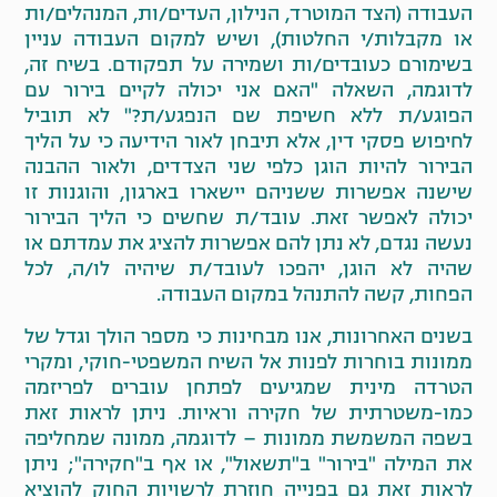
העבודה (הצד המוטרד, הנילון, העדים/ות, המנהלים/ות
או מקבלות/י החלטות), ושיש למקום העבודה עניין
בשימורם כעובדים/ות ושמירה על תפקודם. בשיח זה,
לדוגמה, השאלה "האם אני יכולה לקיים בירור עם
הפוגע/ת ללא חשיפת שם הנפגע/ת?" לא תוביל
לחיפוש פסקי דין, אלא תיבחן לאור הידיעה כי על הליך
הבירור להיות הוגן כלפי שני הצדדים, ולאור ההבנה
שישנה אפשרות ששניהם יישארו בארגון, והוגנות זו
יכולה לאפשר זאת. עובד/ת שחשים כי הליך הבירור
נעשה נגדם, לא נתן להם אפשרות להציג את עמדתם או
שהיה לא הוגן, יהפכו לעובד/ת שיהיה לו/ה, לכל
הפחות, קשה להתנהל במקום העבודה.
בשנים האחרונות, אנו מבחינות כי מספר הולך וגדל של
ממונות בוחרות לפנות אל השיח המשפטי-חוקי, ומקרי
הטרדה מינית שמגיעים לפתחן עוברים לפריזמה
כמו-משטרתית של חקירה וראיות. ניתן לראות זאת
בשפה המשמשת ממונות – לדוגמה, ממונה שמחליפה
את המילה "בירור" ב"תשאול", או אף ב"חקירה"; ניתן
לראות זאת גם בפנייה חוזרת לרשויות החוק להוציא