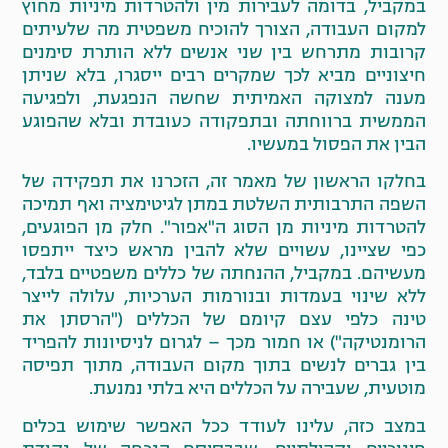
במקביל, בדומה לעבירות מין ולהטרדות מיניות מחוץ
למקום העבודה, הצורך להוכיח משפטית מה שלעיתים
קרובות מתרחש בין שני אנשים ללא הותרת סימנים
חיצוניים מביא לכך שמקרים רבים ייסגרו, בלא שניתן
מענה למצוקה האמיתית שחשה הנפגעת, ולפגיעה
הממשית ברווחתה ובתפקודה כעובדת ובלא שהפוגע
הבין את הפסול במעשיו.
בחלקו הראשון של מאמר זה, הזכרנו את תפקידה של
השפה התרבותית השלטת במתן לגיטימציה ואף תמיכה
להטרדות מיניות מן הסוג ה"אפור". חלק מן הפוגעים,
כפי שציינו, עשויים שלא להבין מראש כיצד ייתפסו
מעשיהם. במקביל, ההנחתה של כללים משפטיים בלבד,
ללא שינוי בעמדות ובנורמות הערכיות, עלולה לייצר
טינה כלפי עצם קיומם של הכללים ("הרסתן את
הרומנטיקה") או חמור מכך – לגרום לניסיונות להפריד
בין גברים לנשים בתוך מקום העבודה, מתוך תפיסה
מוטעית, שעבירה על הכללים היא בלתי נמנעת.
במצב כזה, עלינו לעודד ככל האפשר שימוש בכלים