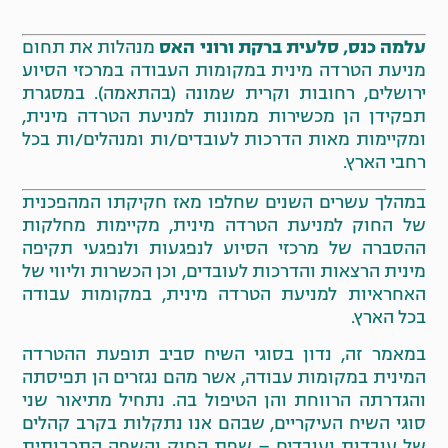
עלמה כנס, סלעית ברקת ורוני האס
מנהלות את תחום
מניעת הטרדה מינית במקומות העבודה במרכזי הסיוע
ירושלים, רחובות וקרית שמונה (בהתאמה). במסגרת
תפקידן הן מכשירות ממונות למניעת הטרדה מינית,
ומקיימות מאות הדרכות לעובדים/ות ומנהלים/ות בכל
רחבי הארץ.
במהלך עשרים השנים שחלפו מאז חקיקתו המהפכנית
של החוק למניעת הטרדה מינית, מקיימות מחלקות
ההסברה של מרכזי הסיוע לנפגעות ולנפגעי תקיפה
מינית הרצאות והדרכות לעובדים, וכן הכשרות וליווי של
האחראיות למניעת הטרדה מינית, במקומות עבודה
בכל הארץ.
במאמר זה, נדון בסוגי השיח סביב תופעת ההטרדה
המינית במקומות עבודה, אשר מהם נגזרים הן תפיסתה
והגדרתה הרווחת והן הטיפול בה. נתחיל מתיאור שני
סוגי השיח העיקריים, שבהם אנו נתקלות בקרב קהלים
של עובדות ועובדים – שפת החוק והשפה התרבותית