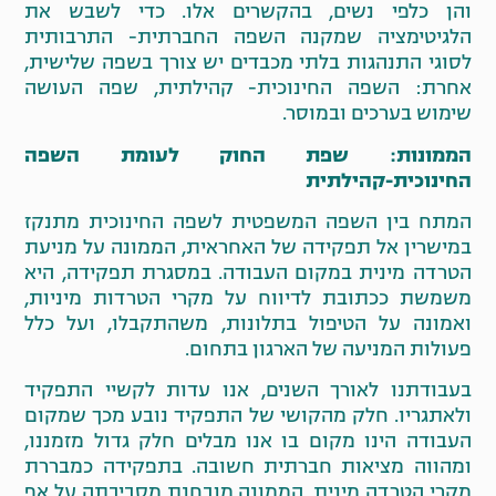
והן כלפי נשים, בהקשרים אלו. כדי לשבש את
הלגיטימציה שמקנה השפה החברתית- התרבותית
לסוגי התנהגות בלתי מכבדים יש צורך בשפה שלישית,
אחרת: השפה החינוכית- קהילתית, שפה העושה
שימוש בערכים ובמוסר.
הממונות: שפת החוק לעומת השפה
החינוכית-קהילתית
המתח בין השפה המשפטית לשפה החינוכית מתנקז
במישרין אל תפקידה של האחראית, הממונה על מניעת
הטרדה מינית במקום העבודה. במסגרת תפקידה, היא
משמשת ככתובת לדיווח על מקרי הטרדות מיניות,
ואמונה על הטיפול בתלונות, משהתקבלו, ועל כלל
פעולות המניעה של הארגון בתחום.
בעבודתנו לאורך השנים, אנו עדות לקשיי התפקיד
ולאתגריו. חלק מהקושי של התפקיד נובע מכך שמקום
העבודה הינו מקום בו אנו מבלים חלק גדול מזמננו,
ומהווה מציאות חברתית חשובה. בתפקידה כמבררת
מקרי הטרדה מינית, הממונה מובחנת מסביבתה על אף