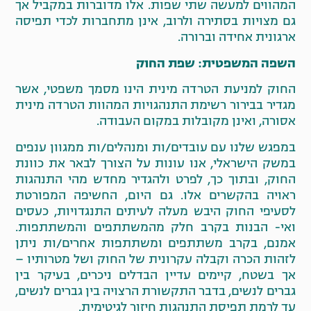
המהווים למעשה שתי שפות. אלו מדוברות במקביל אך
גם מצויות בסתירה ולרוב, אינן מתחברות לכדי תפיסה
ארגונית אחידה וברורה.
השפה המשפטית: שפת החוק
החוק למניעת הטרדה מינית הינו מסמך משפטי, אשר
מגדיר בבירור רשימת התנהגויות המהוות הטרדה מינית
אסורה, ואינן מקובלות במקום העבודה.
במפגש שלנו עם עובדים/ות ומנהלים/ות ממגוון ענפים
במשק הישראלי, אנו עונות על הצורך לבאר את כוונת
החוק, ובתוך כך, לפרט ולהגדיר מחדש מהי התנהגות
ראויה בהקשרים אלו. גם היום, החשיפה המפורטת
לסעיפי החוק היבש מעלה לעיתים התנגדויות, כעסים
ואי- הבנות בקרב חלק מהמשתתפים והמשתתפות.
אמנם, בקרב משתתפים ומשתתפות אחרים/ות ניתן
לזהות הכרה וקבלה עקרונית של החוק ושל מטרותיו –
אך בשטח, קיימים עדיין הבדלים ניכרים, בעיקר בין
גברים לנשים, בדבר התקשורת הרצויה בין גברים לנשים,
עד לרמת תפיסת התנהגות חיזור לגיטימית.