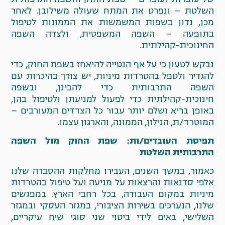
השלטת – ונפרט את המתח שעולה משילובן. לאחר
מכן, נדון בשפות המשמשות את הממונות לטיפול
בתופעה – השפה המשפטית, ולצדה השפה
החינוכית-קהילתית.
נבקש לטעון כי על אף הנטייה להיאחז בשפת החוק, כדי
להגדיר ולטפל בהטרדות מיניות, יש צורך בהיכרות עם
השפה התרבותית כדי להבינן, ובשפה
חינוכית-קהילתית כדי לפעול למניעתן ולטיפול בהן,
באופן בריא ושלם יותר עבור כל הצדדים המעורבים –
המוטרד/ת, הנילון, הממונה, והארגון עצמו.
תפיסת העובדים/ות: שפת החוק מול השפה
התרבותית השלטת
כאמור, במשך השנים, העבירו מחלקות ההסברה שלנו
אלפי סדנאות והרצאות על מניעה ועל טיפול בהטרדות
מיניות במקום העבודה, בכל רחבי הארץ. במפגשים
שלנו, הנערכים בשירות הציבורי, במגזר העסקי ובמגזר
השלישי, באים לידי ביטוי שני סוגי שיח עיקריים,