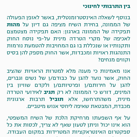
בין התרבותי לחינוכי
בנוסף לשאלה האינסטרומנטלית, באשר לאופן הפעולה
של הממונה, בחירת השיח מציפה גם דיון על
מהות
תפקידה של הממונה בארגון: האם תפקידה מצטמצם
לאכיפה של מקרי הטרדה מינית על-פי נוסח החוק
ותקנותיו או שנכללת בו גם המחויבות להטמעת נורמות
התנהגות ראויות ומכבדות, אשר החוק מספק להן בסיס
וקווים מנחים?
אנו מאמינות כי מענה מלא למטרות הראויות שהציב
החוק, אשר נועד להגן על כבודם/ן של נשים וגברים,
להגן על חירותם/ן ופרטיותם/ן ולקדם שוויון בין
המינים, דורש כי הממונה לא רק
תגיב
לאירועי הטרדה
מינית, משהתרחשו, אלא
תוביל
תרבות ארגונית
מכבדת, המבטאת שאיפה ליחסי אנוש מיטביים.
על אף השפעתו מרחיקת הלכת של השיח המשפטי,
הוא אינו יכול וניתן לטעון שאף לא צריך, לכסות את כל
ספקטרום האינטראקציות המטרידות במקום העבודה.