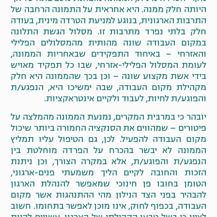
היותה חלק ממנה. היא אחראית על התמונה הרחבה של
התרבות הארגונית, בנוגע למניעת הטרדה מינית, בעודה
חלק בלתי נפרד מתרבות זו. מסלול הגשת התלונה
במקום העבודה שונה מהותית מהמסלולים הפלילי
והאזרחי – באיחוד התפקידים שבאחריות הממונה,
לעומת המסלול הפלילי-אזרחי, שבו כל תפקיד מאויש
בידי אשת מקצוע שונה – וכן בכך שהממונה היא חלק
מקהילת מקום העבודה, שבה ימשיכו היא, הנפגע/ת
והפוגע/ת לחיות, לעבוד ולקיים אינטראקציות.
יובהר כי במרבית המקרים, נמנעת הממונה מהמלצה על
פיטורים – שמהווים את הסנקציה החמורה ביותר שיכול
מקום העבודה להפעיל. לכן, גם הטיפול עליו תמליץ
הממונה לא יבשר בהכרח על הפרדה מוחלטת בין
הנפגע/ת והפוגע/ת, אלא במקרה הצורך, וכן ניתנת
הזכות והחובה לקיים הליך משמעתי פנים-ארגוני,
הטומן בחובו פן חינוכי שמאפשר להנהלת הארגון
להבהיר בפני הצד הנילון מהי ההתנהגות אשר מקום
העבודה, בכפוף לחוק, אינו מוכן לאפשר בתחומו. חשוב