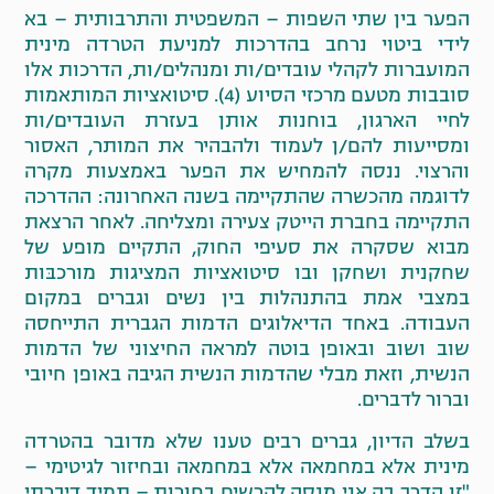
הפער בין שתי השפות – המשפטית והתרבותית – בא
לידי ביטוי נרחב בהדרכות למניעת הטרדה מינית
המועברות לקהלי עובדים/ות ומנהלים/ות, הדרכות אלו
סובבות מטעם מרכזי הסיוע (4). סיטואציות המותאמות
לחיי הארגון, בוחנות אותן בעזרת העובדים/ות
ומסייעות להם/ן לעמוד ולהבהיר את המותר, האסור
והרצוי. ננסה להמחיש את הפער באמצעות מקרה
לדוגמה מהכשרה שהתקיימה בשנה האחרונה: ההדרכה
התקיימה בחברת הייטק צעירה ומצליחה. לאחר הרצאת
מבוא שסקרה את סעיפי החוק, התקיים מופע של
שחקנית ושחקן ובו סיטואציות המציגות מורכבּות
במצבי אמת בהתנהלות בין נשים וגברים במקום
העבודה. באחד הדיאלוגים הדמות הגברית התייחסה
שוב ושוב ובאופן בוטה למראה החיצוני של הדמות
הנשית, וזאת מבלי שהדמות הנשית הגיבה באופן חיובי
וברור לדברים.
בשלב הדיון, גברים רבים טענו שלא מדובר בהטרדה
מינית אלא במחמאה אלא במחמאה ובחיזור לגיטימי –
"זו הדרך בה אני מנסה להרשים בחורות – תמיד דיברתי