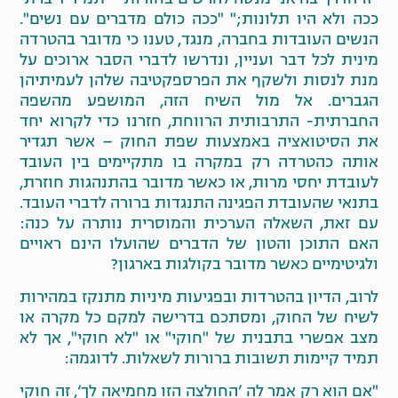
ככה ולא היו תלונות;" "ככה כולם מדברים עם נשים".
הנשים העובדות בחברה, מנגד, טענו כי מדובר בהטרדה
מינית לכל דבר ועניין, ונדרשו לדברי הסבר ארוכים על
מנת לנסות ולשקף את הפרספקטיבה שלהן לעמיתיהן
הגברים. אל מול השיח הזה, המושפע מהשפה
החברתית- התרבותית הרווחת, חזרנו כדי לקרוא יחד
את הסיטואציה באמצעות שפת החוק – אשר תגדיר
אותה כהטרדה רק במקרה בו מתקיימים בין העובד
לעובדת יחסי מרות, או כאשר מדובר בהתנהגות חוזרת,
בתנאי שהעובדת הפגינה התנגדות ברורה לדברי העובד.
עם זאת, השאלה הערכית והמוסרית נותרה על כנה:
האם התוכן והטון של הדברים שהועלו הינם ראויים
ולגיטימיים כאשר מדובר בקולגות בארגון?
לרוב, הדיון בהטרדות ובפגיעות מיניות מתנקז במהירות
לשיח של החוק, ומסתכם בדרישה למקם כל מקרה או
מצב אפשרי בתבנית של "חוקי" או "לא חוקי", אך לא
תמיד קיימות תשובות ברורות לשאלות. לדוגמה:
"אם הוא רק אמר לה ’החולצה הזו מחמיאה לך‘, זה חוקי