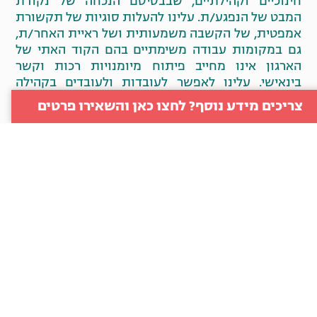
חינוכיים וקהילתיים, שבבסיסם הנכחה של נקודת
המבט של הנפגע/ת. עלינו להעלות סוגיות של תקשורת
אמפטית, של הקשבה משמעותית ושל ראיית האחר/ת,
גם במקומות עבודה משימתיים בהם הקוד האתי של
הארגון אינו מחייב פיתוח מיומנויות רכות וקשר
בינאישי. עלינו לאפשר לעובדות ולעובדים בקהילה
הארגונית להכיר בעצמם בגבולות ובחצייתם, ובדרוש
צריכים מידע נוסף? לחצו כאן והשאירו פרטים
כדי ליצור אווירה נינוחה ומכבדת ולא כזאת הנשענת על
פחד.
בחזון האופטימי של הנאבקות והנאבקים באלימות
המינית, מיגור התופעה מחייב ניסיונות מתמידים למנוע
מראש את הפגיעה ואת ההטרדה, וזאת דרך חינוך, דרך
משפט ודרך מענה המאפשר שינוי אצל הפוגע/ת. אנו
מאמינות בדרך עבודה עם קהילות שעושות כל זאת
למען עצמן ובעצמן. אנו מאמינות כי מקומות עבודה
וארגונים יכולים להוות חוליה חשובה בדרך להגשמת
חזון זה, ובכך באמת להיאבק באופן יעיל ועקבי, ובעיקר
בר קיימא, באלימות המינית.
לקריאה נוספת