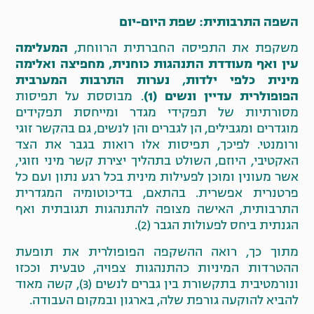
השפה התרבותית: שפת היום-יום
משקפת את התפיסה החברתית הרווחת,
המעלימה
עין ואף מעודדת התנהגות כוחנית, מחפיצה ואלימה
מינית כלפי ילדות, נערות התרבות המערבית
הפופולרית עדיין ונשים (1)
. מבוססת על תפיסות
מסורתיות של תפקידי מגדר ומייחסת תפקידים
מוגדרים ומגבילים, הן לגברים והן לנשים, גם בהקשר זוגי
ורומנטי. לפיכך, תפיסות אלו רואות בגבר את הצד
האקטיבי, היוזם, השולט בתהליך יצירת קשר מיני וזוגי,
אשר מעונין ומוכן לפעילות מינית בכל רגע נתון ועם כל
פרטנרית אפשרית. בהתאם, בדיכוטומיה המגדרית
התרבותית, האישה מצופה להתנהגות תגובתית ואף
הגנתית ביחס לפעולות הגבר (2).
מתוך כך, רואה ההשקפה הפופולרית את תופעת
ההטרדות המיניות כהתנהגות צפויה, טבעית וככזו
ונורמטיבית בתקשורת בין גברים לנשים (3), קשה מאוד
להביא להוקעה גורפת שלה, בארגון ובמקום העבודה.