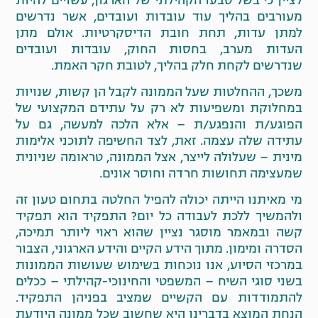
לציין כי בשל טבעו הקהילתי של הארגון, עשויים להיות
מעורבים בהליך עוד עובדות ועובדים, אשר נדרשים
למתן עדות, תחת חובת הדיסקרטיות. אולם מתן
העדות מערב, בחסות החוק, עובדות ועובדים
שנדרשים לקחת חלק בהליך, לטובת חקר האמת.
משכך, ההחלטות שעל הממונה לקבל הן קשות, שנויות
במחלוקת ומשפיעות לא רק על עתידם המקצועי של
הפוגע/ת והנפגע/ת – אלא הלכה למעשה, גם על
עתידה שלה עצמה. זאת, לצד החשיפה לתוכני אלימות
מינית – שעלולה לייצר, אצל הממונה, טראומה שניונית
שמעצימה תחושות חרדה וחוסר אונים.
מי מאיתנו הייתה יכולה להפיל החלטה בתחום טעון זה
ולהמשיך ללכת לעבודה כל יום? התפקיד הוא תפקיד
קשה ובמאמר מוסגר נציין שהוא ראוי ליותר תמיכה,
הסדרה ומימון. מתוך הידע הקיים והידע הארגוני, הצבור
במרכזי הסיוע, אנו נוכחות בשימוש שעושות הממונות
בשני סוגי השיח – המשפטי והחינוכי-קהילתי – ככלים
להתמודדות עם הקשיים שמציב בפניהן התפקיד.
הנחת המוצא בדברינו היא שחשוב שכל ממונה היודעת