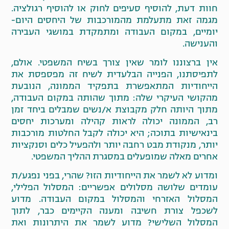
חוות דעת, להוסיף סעיפים לחוק או להוסיף רגולציה.
מגמה זאת מתעלמת מהמורכבות של היחסים היום-
יומיים, במקום העבודה ומתמקדת במושגי העבירה
והענישה.
אין ברצוננו לומר שאין צורך בשיח המשפטי. אולם,
לתפיסתנו, הפנייה הבלעדית לשיח זה מפספסת את
הייחודיות המתאפשרת בתפקיד הממונה, הנובעת
מהקושי העיקרי שלה: מתוך שהותה במקום העבודה,
מתוך היותה חלק מקבוצת א/נשים שמבלים ביחד זמן
רב, הממונה יכולה לראות קהילה ומערכות יחסים
בינאישיות בתוכה; היא יכולה לקבל החלטות מורכבות
יותר, מנקודת מבט רחבה יותר ולהפעיל כלים וסנקציות
אחרים מאלה שמופעלים במסגרת ההליך המשפטי.
ומדוע לא לשמר את הייחודיות הזו? שהרי, בפני נפגע/ת
עומדים שלושה מסלולים אפשריים: המסלול הפלילי,
המסלול האזרחי והמסלול במקום העבודה. מדוע
לשכפל צורת חשיבה ומענה הקיימים כבר, לתוך
המסלול השלישי? מדוע לשמר את היתרונות ואת