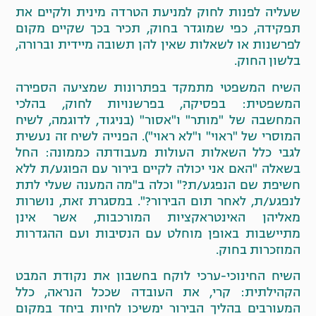
שעליה לפנות לחוק למניעת הטרדה מינית ולקיים את
תפקידה, כפי שמוגדר בחוק, תכיר בכך שקיים מקום
לפרשנות או לשאלות שאין להן תשובה מיידית וברורה,
בלשון החוק.
השיח המשפטי מתמקד בפתרונות שמציעה הספירה
המשפטית: בפסיקה, בפרשנויות לחוק, בהלכי
המחשבה של "מותר" ו"אסור" (בניגוד, לדוגמה, לשיח
המוסרי של "ראוי" ו"לא ראוי"). הפנייה לשיח זה נעשית
לגבי כלל השאלות העולות מעבודתה כממונה: החל
בשאלה "האם אני יכולה לקיים בירור עם הפוגע/ת ללא
חשיפת שם הנפגע/ת?" וכלה ב"מה המענה שעלי לתת
לנפגע/ת, לאחר תום הבירור?". במסגרת זאת, נושרות
מאליהן האינטראקציות המורכבות, אשר אינן
מתיישבות באופן מוחלט עם הנסיבות ועם ההגדרות
המוזכרות בחוק.
השיח החינוכי-ערכי לוקח בחשבון את נקודת המבט
הקהילתית: קרי, את העובדה שככל הנראה, כלל
המעורבים בהליך הבירור ימשיכו לחיות ביחד במקום