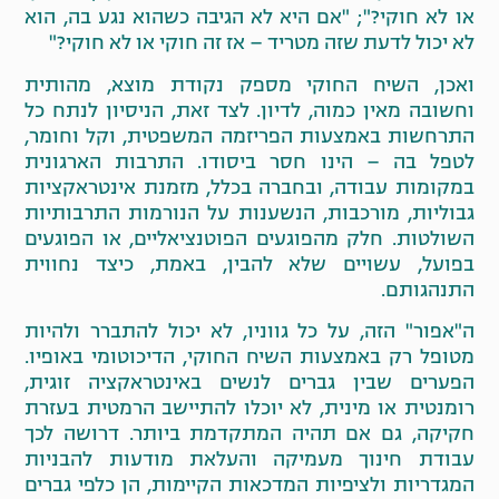
או לא חוקי?"; "אם היא לא הגיבה כשהוא נגע בה, הוא
לא יכול לדעת שזה מטריד – אז זה חוקי או לא חוקי?"
ואכן, השיח החוקי מספק נקודת מוצא, מהותית
וחשובה מאין כמוה, לדיון. לצד זאת, הניסיון לנתח כל
התרחשות באמצעות הפריזמה המשפטית, וקל וחומר,
לטפל בה – הינו חסר ביסודו. התרבות הארגונית
במקומות עבודה, ובחברה בכלל, מזמנת אינטראקציות
גבוליות, מורכבות, הנשענות על הנורמות התרבותיות
השולטות. חלק מהפוגעים הפוטנציאליים, או הפוגעים
בפועל, עשויים שלא להבין, באמת, כיצד נחווית
התנהגותם.
ה"אפור" הזה, על כל גווניו, לא יכול להתברר ולהיות
מטופל רק באמצעות השיח החוקי, הדיכוטומי באופיו.
הפערים שבין גברים לנשים באינטראקציה זוגית,
רומנטית או מינית, לא יוכלו להתיישב הרמטית בעזרת
חקיקה, גם אם תהיה המתקדמת ביותר. דרושה לכך
עבודת חינוך מעמיקה והעלאת מודעות להבניות
המגדריות ולציפיות המדכאות הקיימות, הן כלפי גברים